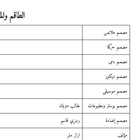
الطاقم والم
مصمم ملابس
مصمم حركة
مصمم دمى
مصمم ديكور
مصمم موسيقى
مصمم بوستر ومطبوعات
طالب دويك
مصمم إضاءة
رمزي قاسم
مؤلف
ارثر ملر