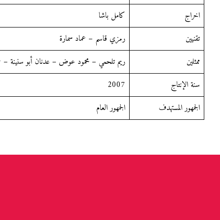
اخراج
كامل باشا
تقنيين
رمزي قاسم – عماد سمارة
ممثلين
ريم تلحمي – محمود عوض – عدنان أبو سنينة –
سنة الإنتاج
2007
الجمهور المستهدف
الجمهور العام