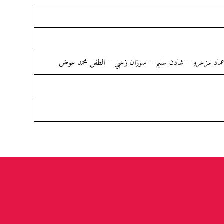
 عماد مزعرو – شادن سليم – سوزان زعبي – الطفل محمد عوض