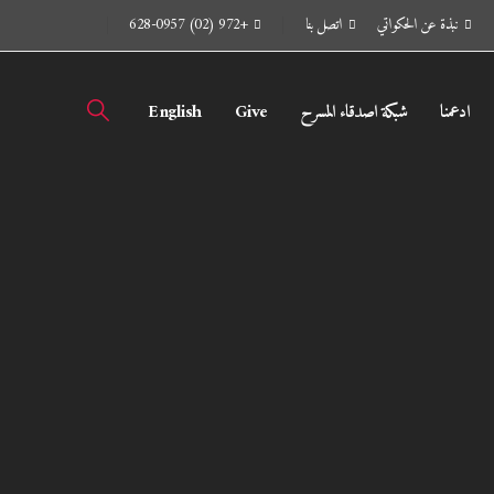
نبذة عن الحكواتي
اتصل بنا
+972 (02) 628-0957
ادعمنا
شبكة اصدقاء المسرح
Give
English