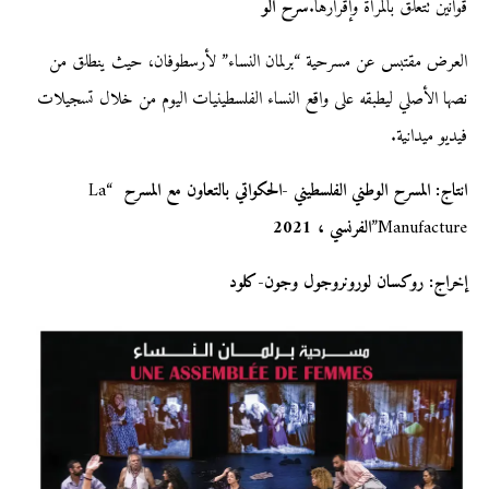
قوانين تتعلق بالمرأة وإقرارها.
سرح الو
العرض مقتبس عن مسرحية “برلمان النساء” لأرسطوفان، حيث ينطلق من
نصها الأصلي ليطبقه على واقع النساء الفلسطينيات اليوم من خلال تسجيلات
فيديو ميدانية.
انتاج: المسرح الوطني الفلسطيني -الحكواتي بالتعاون مع المسرح
“La
Manufacture”
الفرنسي ، 2021
إخراج
:
روكسان لورونروجول وجون-كلود
مص
ملا
مص
حرك
مص