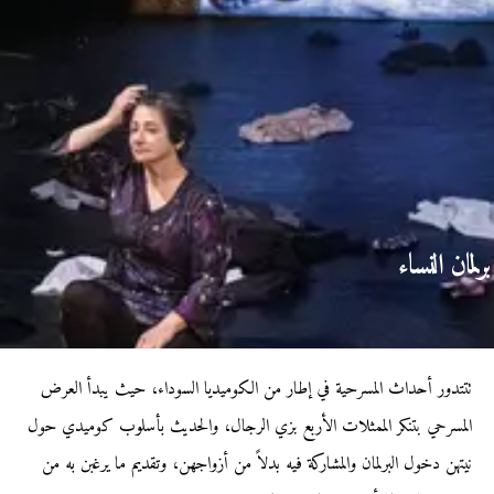
برلمان النساء
تتتدور أحداث المسرحية في إطار من الكوميديا السوداء، حيث يبدأ العرض
المسرحي بتنكر الممثلات الأربع بزي الرجال، والحديث بأسلوب كوميدي حول
نيتهن دخول البرلمان والمشاركة فيه بدلاً من أزواجهن، وتقديم ما يرغبن به من