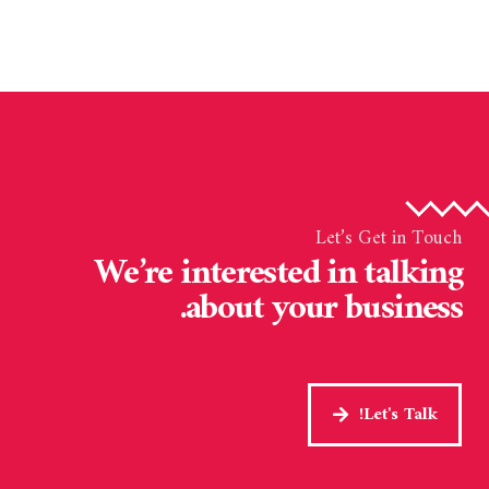
الم
Let’s Get in Touch
We’re interested in talking
about your business.
Let's Talk!