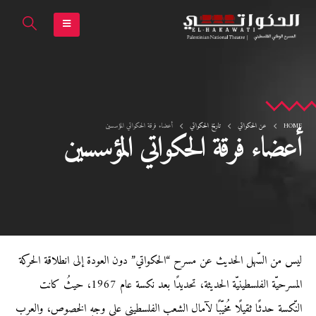
HOME
عن الحكواتي
تاريخ الحكواتي
أعضاء فرقة الحكواتي المؤسسين
أعضاء فرقة الحكواتي المؤسسين
ليس من السّهل الحديث عن مسرح “الحكواتي” دون العودة إلى انطلاقة الحركة
المسرحيّة الفلسطينيّة الحديثة، تحديدًا بعد نكسة عام 1967، حيثُ كانت
النّكسة حدثًا ثقيلًا مُخيّبًا لآمال الشعب الفلسطيني على وجهِ الخصوص، والعرب