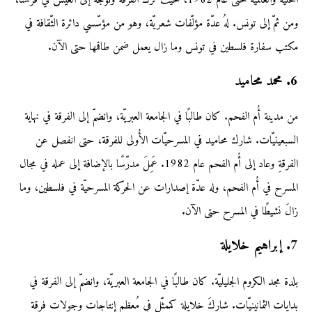
ومن ثمّ إلى تونس. لهُ عدّة مؤلّفات شعريّة، وهو من مؤسّسي دائرة الثّقافة في
مكتب سفارة فلسطين في تونس وما زال يعمل ضمن طاقمها حتى الآن.
6. محمد محاميد
من مدينة أُم الفحم. كان طالبًا في الجامعة العبريّة، وانضمّ إلى الفرقة في نهاية
السبعينيّات. شارك محاميد في المسرحيّات الأُولى للفرقة، حتى انفصل عن
الفرقةِ وعاد إلى أُم الفحم عام 1982. عَمِلَ مدرّسًا بالإضافة إلى عمله في مجال
المسرح في أُم الفحم، وله عدّة إصدارات عن الحركة المسرحيّة في فلسطين، وما
زالَ نشيطًا في المسرح حتى الآن.
7. إبراهيم خلايلة
بلدة مجد الكروم الجليليّة. كان طالبًا في الجامعة العبريّة، وانضمّ إلى الفرقة في
بدايات الثمانينيّات. شاركَ خلايلة كممثّلٍ في مُعظم إنتاجات وجولات فرقة