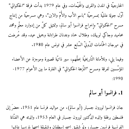
الخارجيّة في المدن والقرى والمُخيّمات. وفي عام 1979 بدأت فرقة “الحكواتي”
أوّل جولة عالميّة بمسرحيّة “باسم الأب والأُمّ والابن”، وهي مسرحيّة من إنتاج
مسرح “الحكواتي” وإخراج فرانسوا أبو سالم، وتمثيل كلّ من إدوارد معلّم ومحمد
محاميد وجاكي لوبيك، وطلال حماد وعدنان طرابشة وجميل عيد. وقد عُرضت
في مهرجان الحمّامات الدّوليّ السّابع عشر في تونس عام 1980.
وفيما يلي، وللأمانة التّاريخيّة بحقّهم، سير ذاتيّة قصيرة وموجزة عن الأعضاء
المؤسّسين لفرقة ومسرح “النّزهة الحكواتي” في الفترة ما بين الأعوام 1977-
1990:
1. فرانسوا أبو سالم
جان فرانسوا لورون جسبار (أبو سالم)، من مواليد فرنسا عام 1951. حضرَ إلى
فلسطين برفقةِ والده الدّكتور لورون جسبار في العام 1953. والدته هي الفنّانة
الفرنسية فرنسين جسبار، ولهُ شقيق اسمه إسطفان وشقيقة اسمها بتريسيا عاشوا