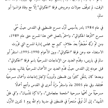
الوقت، لم تتوقّف جولات وعروض فرقة “الحكواتي” إلّا مع وفاة فرانسوا أبو
سالم.
في عام 1984 بادر بتأسيس أوّل مسرح فلسطيني في القدس حيثُ سُمّي
مسرح “النّزهة الحكواتي”، واستمرّ بالعمل ضمن هذا المسرح حتى عام 1989،
ومن ثمّ تركه مُضّطرًّا بعدَ خلافٍ كبيرٍ مع مجلس إدارة المسرح التي قرّرت
الاستغناء عنه وعن فرقة “الحكواتي”. وبين الأعوام 1990-1995، استقرّ أبو
سالم في باريس، وقدّم العديد من الإنتاجات المسرحيّة باسم فرقة “الحكواتي”،
قبل عودتهِ إلى القدس حيثُ قدّم العديد من الأعمال المسرحيّة بقالبٍ جديدٍ،
وبعدها كان يتنقّل كثيرًا بين فلسطين وأوروبّا لإنجازِ إنتاجات وأعمال مسرحيّة
مُختلفة. وفي عام 2005 عادَ واستقرَّ مرّةً أُخرى في القدس وأنتج أعمالًا
مسرحيّةً من أهمّها مسرحية “ملحمة جلجامش”، و”ذاكرة للنّسيان”، و”في ظلّ
الشّهيد”، إلى أنْ تُوفّي مُنتحرًا في فلسطين في مدينة رام الله يوم 1 تشرين الأوّل