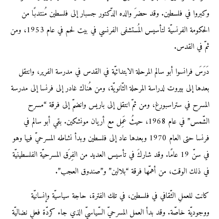
وكبروا في فلسطين. وقد حضرَ والده الدّكتور جسبار إلى فلسطين مُنتدبًا من
الحكومة الفرنسيّة لتأسيس المُستشفى الفرنسي في بيت لحم في عام 1953، ومن
ثمّ في القدس.
دَرَسَ فرانسوا أبو سالم المرحلة الابتدائيّة في القدس في مدرسة الفرير، وانتقل
بعدها إلى بيروت لدراسة المرحلة الثّانويّة، ومن هُناك غادر إلى فرنسا إلى مدرسة
المسرح في ستراسبورغ، ومن ثمّ انتقل إلى باريس وانضمّ إلى فرقة “مسرح
الشّمس” في عام 1968، حيثُ عَمِل مع أريان مونشكين. بقي أبو سالم في
فرنسا حتى العام 1970 وبعدها عاد إلى فلسطين وبدأ نشاطه المسرحيّ فيها وهو
في سنّ 19 عامًا. وقد شاركَ في تأسيس العديد من الفِرَق المسرحيّة الفلسطينيّة
في ذلك الوقت، من أهمّها فرقة “بلالين” و”صندوق العجب”.
كانت للعملِ الثّقافي في فلسطين، في تلك الفترة، حاجة سياسيّة وإنسانيّة
ووجوديّة خاصّة. وقد بدأ العمل المسرحيّ السّياسيّ الذي جاء كردّة فعلٍ نضاليّة