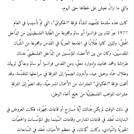
والتي ما نزالُ نعيش على خطاها حتى اليوم.
كانت هذه مُقدمة للتّمهيد لنشأة فرقة “الحكواتي”، التي تمّ تأسيسها في العام
1977 عبرَ لقاءٍ بين فرانسوا أبو سالم ومجموعة من الطّلبة الفلسطينيّين من الدّاخل
المُحتلّ، والذين كانوا طُلّابًا في الجامعة العبريّة في القُدس ومجموعة من الشُّبان
المقدسيّين. وكان من بين الأعضاء المؤسّسين من الدّاخل الفلسطينيّ عدنان
طرابشة ومحمد محاميد وإدوارد معلّم، ومن القدس فرانسوا أبو سالم وجاكي لوبيك
وطلال حمّاد وجميل عيد، وآخرون انضمّوا إلى الفرقة في مراحلها المتقدّمة. وقد
أنتجت فرقة “الحكواتي” العشرات من الأعمال المسرحيّة، وقد انضمّ إلى الفرقةِ
عشرات المواهب الفلسطينيّة من جميع أنحاء الوطن.
في ذلك الوقت لم يكن هُنالك أيّة مَسارح أو قاعات مُجهّزة، فكانت العروض في
البدايات تُعقد في قاعات المدارس وقاعات السّينما وفي المؤسّسات والجمعيّات
الخيريّة والنّوادي، وكانت كذلك، في معظم الأحيان، تُعقد في السّاحات