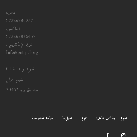
هاتف:
97226280957
الفاكس:
972262826467
البريد الإلكتروني :
Info@pnt-pal.org
شارع ابو عبيدة 04
الشيخ جراح
صندوق بريد 20462
تطوع
وظائف شاغرة
تبرع
اتصل بنا
سياسة الخصوصية