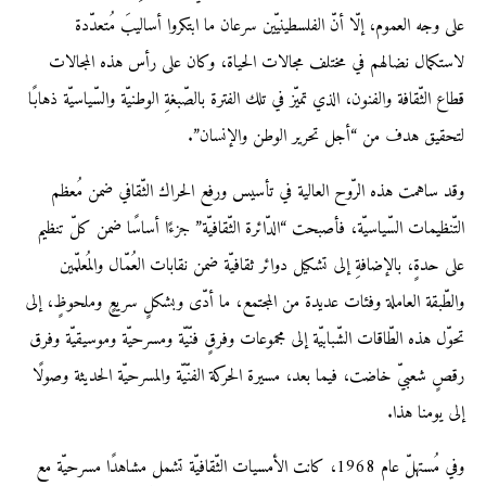
على وجه العموم، إلّا أنّ الفلسطينيّين سرعان ما ابتكروا أساليبَ مُتعدّدة
لاستكمال نضالهم في مختلف مجالات الحياة، وكان على رأس هذه المجالات
قطاع الثّقافة والفنون، الذي تميّز في تلك الفترة بالصّبغةِ الوطنيّة والسّياسيّة ذهابًا
لتحقيق هدف من “أجل تحرير الوطن والإنسان”.
وقد ساهمت هذه الرّوح العالية في تأسيس ورفع الحراك الثّقافي ضمن مُعظم
التّنظيمات السّياسيّة، فأصبحت “الدّائرة الثّقافيّة” جزءًا أساسًا ضمن كلّ تنظيم
على حدةٍ، بالإضافةِ إلى تشكيل دوائر ثقافيّة ضمن نقابات العُمّال والمُعلّمين
والطّبقة العاملة وفئات عديدة من المجتمع، ما أدّى وبشكلٍ سريعٍ وملحوظٍ، إلى
تحوّل هذه الطّاقات الشّبابيّة إلى مجموعات وفرقٍ فنّيّة ومسرحيّة وموسيقيّة وفرق
رقصٍ شعبيّ خاضت، فيما بعد، مسيرة الحركة الفنّيّة والمسرحيّة الحديثة وصولًا
إلى يومنا هذا.
وفي مُستهلّ عام 1968، كانت الأمسيات الثّقافيّة تشمل مشاهدًا مسرحيّة مع