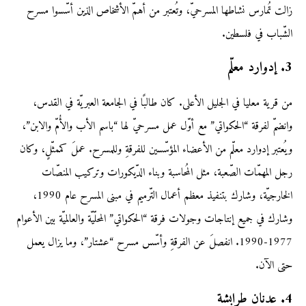
زالت تُمارس نشاطها المسرحيّ، وتُعتبر من أهمّ الأشخاص الذين أسّسوا مسرح
الشّباب في فلسطين.
3. إدوارد معلّم
من قرية معليا في الجليل الأعلى. كان طالبًا في الجامعة العبريّة في القدس،
وانضمّ لفرقة “الحكواتي” مع أوّل عمل مسرحيّ لها “باسم الأب والأُمّ والابن”،
ويُعتبر إدوارد معلّم من الأعضاء المؤسّسين للفرقةِ وللمسرح. عملَ كممثّلٍ، وكان
رجل المهمّات الصّعبة، مثل المُحاسبة وبناء الدّيكورات وتركيب المنصّات
الخارجيّة، وشارك بتنفيذ معظم أعمال التّرميم في مبنى المسرح عام 1990،
وشارك في جميع إنتاجات وجولات فرقة “الحكواتي” المحلّيّة والعالميّة بين الأعوام
1977-1990. انفصلَ عن الفرقةِ وأسّس مسرح “عشتار”، وما يزال يعمل
حتى الآن.
4. عدنان طرابشة