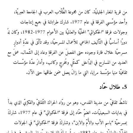
من قرية المغار الجليليّة. كان من مجموعة الطُّلّاب العرب في الجامعة العبريّة،
وأحد مؤسّسي الفرقة في عام 1977. شارك طرابشة في جميع إنتاجات
وجولات فرقة “الحكواتي” المحلّيّة والعالميّة بين الأعوام 1977-1982، وكان لهُ
دورًا أساسيًّا في التّأليف الجماعي للأعمال المسرحيّة، وقد تألّقَ في عدّةِ أدوارٍ
مسرحيّة خلال فترة وجوده حتى انفصلَ عن الفرقةِ وعاد إلى الشّمال. عملَ مع
العديد من المسارح في الدّاخل كممثّلٍ ومُخرجٍ وكاتب، وأدارَ عدّة مؤسّسات
ثقافيّة منها مؤسّسة مرايا، التي ما زالَ يعمل ضمن طاقمها حتى الآن.
5. طلال حمّاد
ناشطٌ ثقافيّ من مدينة القدس، وهو من روّاد الحراك الثّقافيّ والفكريّ الذي بدأ
في بدايات السبعينيّات. انضمّ حمّاد إلى فرقة “الحكواتي” في عام 1977، شاركَ
بمسرحيّة “باسم الأب والأُمّ والابن”، وشاركَ فرقة “الحكواتي” في الجولات
المحلّيّة والعالميّة حتى عام 1982، حيثُ تركَ الفرقة وتوجّه إلى العيش في فرنسا،