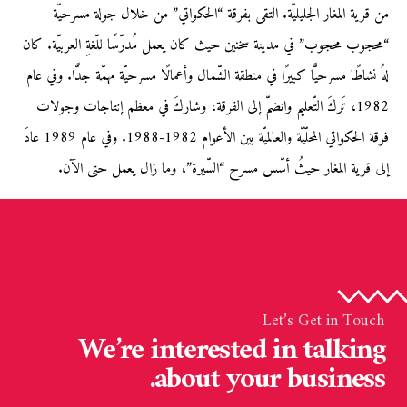
من قرية المغار الجليليّة. التقى بفرقة “الحكواتي” من خلال جولة مسرحيّة
“محجوب محجوب” في مدينة سخنين حيث كان يعمل مُدرّسًا للّغةِ العربيّة. كان
لهُ نشاطًا مسرحيًّا كبيرًا في منطقة الشّمال وأعمالًا مسرحيّة مهمّة جدًّا. وفي عام
1982، تَركَ التّعليم وانضمّ إلى الفرقة، وشاركَ في معظم إنتاجات وجولات
فرقة الحكواتي المحلّيّة والعالميّة بين الأعوام 1982-1988. وفي عام 1989 عادَ
إلى قرية المغار حيثُ أسّس مسرح “السّيرة”، وما زال يعمل حتى الآن.
Let’s Get in Touch
We’re interested in talking
about your business.