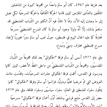
بعد هزيمة عام 1967. كان أبو سالم واحدًا من مجموعة كبيرة من المناضلين
المثقّفين والفنّانين الملتزمين الذين قادوا الحركة الثّقافيّة والحركة المسرحيّة لكي تصل
إلى ما وصلت إليه الآن. وممّا لا شكّ فيهِ أنّ الكثير من الشّباب الفلسطيني قد
ساهمَ بذلك، إلّا أنّهُ ولولا وجود أبو سالم لَما كان المسرح الفلسطينيّ مسرحًا
مُحترفًا كما عليه الحال اليوم في فلسطين، حيثُ لعب أبو سالم دورًا محوريًّا لإيجاد
مسرح فلسطيني محترف ومهنيّ ومُبدع.
وفي عام 1977 أسس أبو سالم فرقة “الحكواتي” بعد لقائهِ مجموعةً من الشُّبان
المقدسيّين، ومجموعةً من الشّباب الفلسطينيّ من داخل الخطّ الأخضر، الذين كانوا
يدرسون في القدس. أنتجت فرقة الحكواتي عشرات المسرحيّات، وقدّمت مئات
العروض التي تمّ عرضها محلّيًّا ودوليًّا، فرانسوا أبو سالم وفرقة “الحكواتي” كانوا
يمثّلون سفراء لفلسطين في العالم، سفراء سياسيّين وسفراء ثقافة. وفي عام 1979
حضرَ إلى القدس مُنتج فرنسيّ وشاهدَ أوّل أعمال فرقة “الحكواتي” مسرحيّة
“باسم الأب والأُمّ والابن”، وقام بتنظيم أوّل جولة للفرقة في أوروبّا، ومنذ ذلك