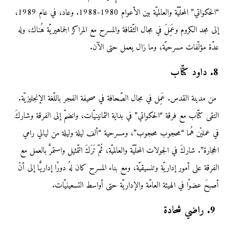
“الحكواتي” المحلّيّة والعالميّة بين الأعوام 1980-1988. وعاد، في عام 1989،
إلى مجد الكروم وعَمِلَ في مجال الثّقافة والمسرح مع المراكز الجماهيريّة هُناك، وله
عدّة مؤلّفات مسرحيّة، وما زال يعمل حتى الآن.
8. داود كتّاب
من مدينة القدس. عَمِل في مجال الصّحافة في صحيفة الفجر باللّغة الإنجليزيّة.
التقى كتّاب مع فرقة “الحكواتي” في بداية الثمانينيّات، وانضمّ إلى الفرقة وشاركَ
في عمليْن هُما “محجوب محجوب”، ومسرحية “ألف ليلة وليلة من ليالي رامي
الحجارة”. شاركَ في الجولات المحلّيّة والعالميّة، ثُمّ تَرَكَ التّمثيل واستمرَّ بالعمل مع
الفرقة على أمور إداريّة وتنسيقيّة، ومع بناء المسرح كان لهُ دورًا إداريًّا إلى أنْ
أصبحَ عضوًا في الهيئة العامّة والإداريّة حتى أواسط التسعينيّات.
9. راضي شحادة