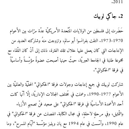
2011.
2. جاكي لوبيك
حَضَرت إلى فلسطين من الولايات المُتّحدة الأمريكيّة عدّة مرّات بين الأعوام
1970-1973. التقت بفرانسوا أبو سالم، وتزوجت منهُ وشاركته العديد من
الإنتاجات التي كان يعمل عليها خلال تلك الفترة، ذلك إلى أنْ كان اللّقاء مع
مجموعة طلبة في الجامعة العبريّة، حيثُ حينها أصبحت عضوةً مؤسِّسةً وأساسيّةً
في فرقة “الحكواتي”.
شاركت لوبيك في جميع إنتاجات وجولات فرقة “الحكواتي” المحلّيّة والعالميّة بين
الأعوام 1977-1990، وعملت في مُختلف المجالات الإداريّة، إلّا أنّها كانت
أحد الأعمدة الأساسيّة في فرقة “الحكواتي” على صعيد فنّ تصميم الأزياء
والتّمثيل، وفي مرحلةٍ لاحقةٍ، في مجال الكتابة. انفصلت عن فرقة “الحكواتي” في
عام 1990، وأسّست في عام 1994 مع يان ويلمز مؤسّسة “أيّام المسرح”، وما