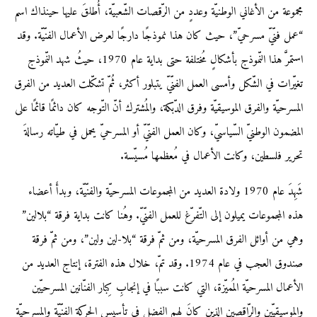
مجموعة من الأغاني الوطنيّة وعددٍ من الرّقصات الشّعبيّة، أُطلقَ عليها حينذاك اسم
“عمل فنّيّ مسرحيّ”، حيث كان هذا نموذجًا دارجًا لعرض الأعمال الفنّيّة. وقد
استمرَّ هذا النّموذج بأشكالٍ مُختلفة حتى بداية عام 1970، حيثُ شهد النّموذج
تغيّرات في الشّكل وأمسى العمل الفنّيّ يتبلور أكثر، ثُمّ تشكّلت العديد من الفرق
المسرحيّة والفرق الموسيقيّة وفرق الدّبكة، والمُشترك أنّ التّوجه كان دائمًا قائمًا على
المضمون الوطنيّ السّياسيّ، وكان العمل الفنّيّ أو المسرحيّ يحمل في طيّاته رسالةَ
تحرير فلسطين، وكانت الأعمال في مُعظمها مُسيّسة.
شَهِدَ عام 1970 ولادة العديد من المجموعات المسرحيّة والفنّيّة، وبدأَ أعضاء
هذه المجموعات يميلون إلى التّفرّغ للعمل الفنّيّ. وهُنا كانت بداية فرقة “بلالين”
وهي من أوائل الفرق المسرحيّة، ومن ثمّ فرقة “بلا-لين ولين”، ومن ثمّ فرقة
صندوق العجب في عام 1974. وقد تمّ، خلال هذه الفترة، إنتاج العديد من
الأعمال المسرحيّة المُميّزة، التي كانت سببًا في إنجابِ كِبار الفنّانين المسرحيّين
والموسيقيّين والرّاقصين الذين كانَ لهم الفضل في تأسيس الحركة الفنّيّة والمسرحيّة