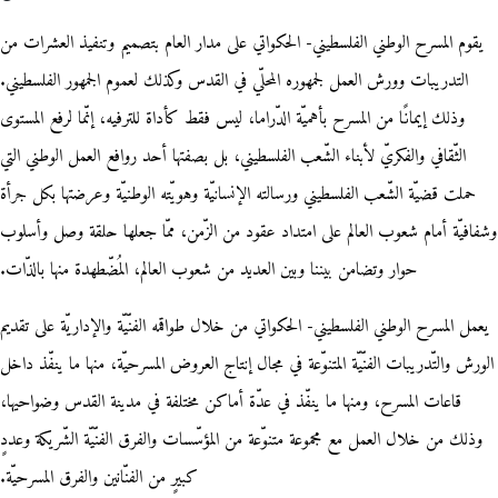
يقوم المسرح الوطني الفلسطيني- الحكواتي على مدار العام بتصميم وتنفيذ العشرات من
التدريبات وورش العمل لجمهوره المحلّي في القدس وكذلك لعموم الجمهور الفلسطيني.
وذلك إيمانًا من المسرح بأهميّة الدّراما، ليس فقط كأداة للترفيه، إنّما لرفع المستوى
الثّقافي والفكريّ لأبناء الشّعب الفلسطيني، بل بصفتها أحد روافع العمل الوطني التي
حملت قضيّة الشّعب الفلسطيني ورسالته الإنسانيّة وهويّته الوطنيّة وعرضتها بكل جرأة
وشفافيّة أمام شعوب العالم على امتداد عقود من الزّمن، ممّا جعلها حلقة وصل وأسلوب
حوار وتضامن بيننا وبين العديد من شعوب العالم، المُضّطهدة منها بالذّات.
يعمل المسرح الوطني الفلسطيني- الحكواتي من خلال طواقمه الفنّيّة والإداريّة على تقديم
الورش والتّدريبات الفنّيّة المتنوّعة في مجال إنتاج العروض المسرحيّة، منها ما ينفّذ داخل
قاعات المسرح، ومنها ما ينفّذ في عدّة أماكن مختلفة في مدينة القدس وضواحيها،
وذلك من خلال العمل مع مجموعة متنوّعة من المؤسّسات والفرق الفنّيّة الشّريكة وعددٍ
كبيرٍ من الفنّانين والفرق المسرحيّة.