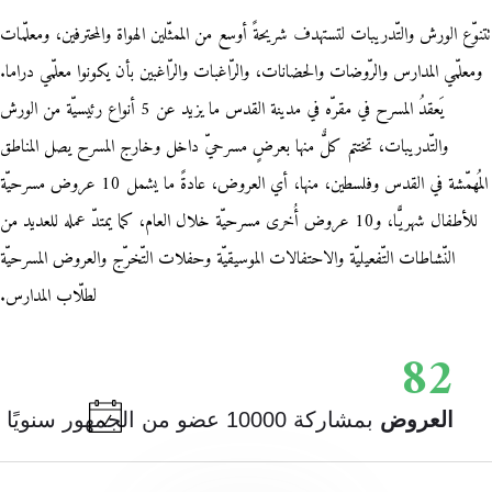
تتنوّع الورش والتّدريبات لتستهدف شريحةً أوسع من الممثّلين الهواة والمحترفين، ومعلّمات
ومعلّمي المدارس والرّوضات والحضانات، والرّاغبات والرّاغبين بأن يكونوا معلّمي دراما.
يَعقدُ المسرح في مقرّه في مدينة القدس ما يزيد عن 5 أنواع رئيسيّة من الورش
والتّدريبات، تختتم كلٌّ منها بعرضٍ مسرحيّ داخل وخارج المسرح يصل المناطق
المُهمّشة في القدس وفلسطين، منها، أي العروض، عادةً ما يشمل 10 عروض مسرحيّة
للأطفال شهريًّا، و10 عروض أُخرى مسرحيّة خلال العام، كما يمتدّ عمله للعديد من
النّشاطات التّفعيليّة والاحتفالات الموسيقيّة وحفلات التّخرّج والعروض المسرحيّة
لطلّاب المدارس.
92
العروض
بمشاركة 10000 عضو من الجمهور سنويًا