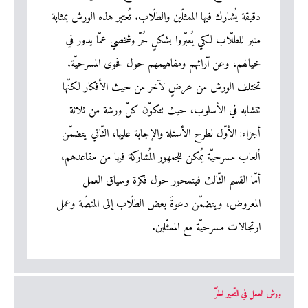
دقيقة يُشارك فيها الممثلّين والطلّاب. تُعتبر هذه الورش بمثابة
منبر للطلّاب لكي يُعبّروا بشكلٍ حُرّ وشخصي عمّا يدور في
خيالهم، وعن آرائهم ومفاهيمهم حول فحوى المسرحيّة.
تختلف الورش من عرضٍ لآخر من حيث الأفكار لكنّها
تتشابه في الأسلوب، حيث تتكوّن كلّ ورشة من ثلاثة
أجزاء: الأوّل لطرح الأسئلة والإجابة عليها، الثّاني يتضمّن
ألعاب مسرحيّة يُمكن للجمهور المُشاركة فيها من مقاعدهم،
أمّا القسم الثّالث فيتمحور حول فكرة وسياق العمل
المعروض، ويتضمّن دعوةَ بعض الطلّاب إلى المنصّة وعمل
ارتجالات مسرحيّة مع الممثّلين.
ورش العمل في التّعبير الحُرّ