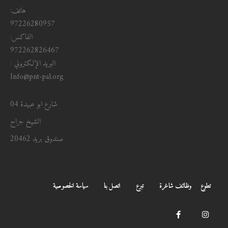
هاتف:
97226280957
الفاكس:
972262826467
البريد الإلكتروني :
Info@pnt-pal.org
شارع ابو عبيدة 04
الشيخ جراح
صندوق بريد 20462
تطوع
وظائف شاغرة
تبرع
اتصل بنا
سياسة الخصوصية