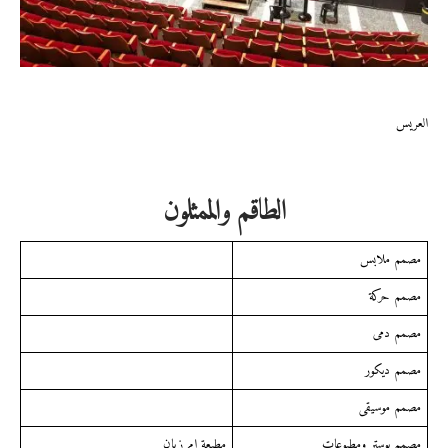
العريس
الطاقم والممثلون
مصمم ملابس
مصمم حركة
مصمم دمى
مصمم ديكور
مصمم موسيقى
مصمم بوستر ومطبوعات
مطبعة امرزيان