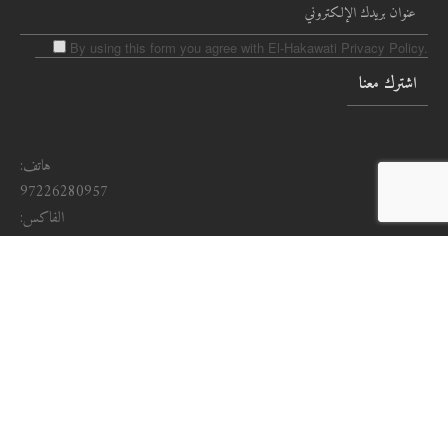
By using this form you agree with El-Hakawati Privacy Policy.
هاتف:
97226280957
الفاكس:
972262826467
البريد الإلكتروني :
Info@pnt-pal.org
شارع ابو عبيدة 04
الشيخ جراح
صندوق بريد 20462