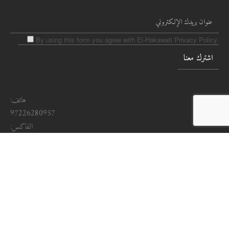
By using this form you agree with El-Hakawati Privacy Policy.
هاتف:
97226280957
الفاكس:
972262826467
البريد الإلكتروني :
Info@pnt-pal.org
شارع ابو عبيدة 04
الشيخ جراح