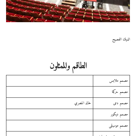
الديك الفصيح
الطاقم والممثلون
مصمم ملابس
مصمم حركة
مصمم دمى
خالد المصري
مصمم ديكور
مصمم موسيقى