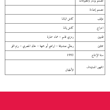
مصمم بوستر ومطبوعات
مصمم إضاءة
مؤلف
كامل الباشا
اخراج
كامل ياشا
تقنيين
رمزي قاسم – عماد سمارة
ممثلين
رجائي صندوقة – ابراهيم أبو جمهة – خالد المصري – ريم اللو
سنة الإنتاج
1993
الجمهور المستهدف
الأطفال